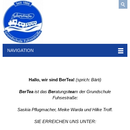
NAVIGATION
Hallo, wir sind
BerTea!
(sprich: Bärti)
BerTea
ist das
Ber
atungs
tea
m der Grundschule
Fuhsestraße:
Saskia Pflugmacher, Meike Warda und Hilke Troff.
SIE ERREICHEN UNS UNTER: