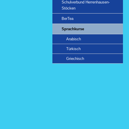
Schulverbund Herrenhausen-
Stöcken
BerTea
Sprachkurse
Arabisch
Türkisch
Griechisch