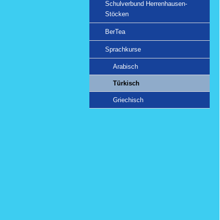
Schulverbund Herrenhausen-
Stöcken
BerTea
Sprachkurse
Arabisch
Türkisch
Griechisch